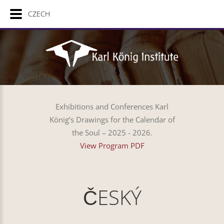
CZECH
Exhibitions and Conferences Karl
König’s Drawings for the Calendar of
the Soul – 2025 - 2026.
View Program PDF
ČESKÝ