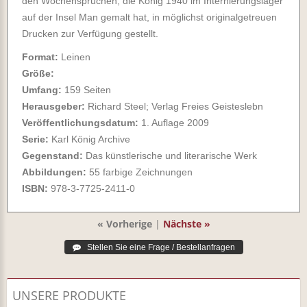
den Wochensprüchen, die König 1940 im Internierungslager
auf der Insel Man gemalt hat, in möglichst originalgetreuen
Drucken zur Verfügung gestellt.
Format:
Leinen
Größe:
Umfang:
159 Seiten
Herausgeber:
Richard Steel; Verlag Freies Geisteslebn
Veröffentlichungsdatum:
1. Auflage 2009
Serie:
Karl König Archive
Gegenstand:
Das künstlerische und literarische Werk
Abbildungen:
55 farbige Zeichnungen
ISBN:
978-3-7725-2411-0
« Vorherige
|
Nächste »
UNSERE PRODUKTE