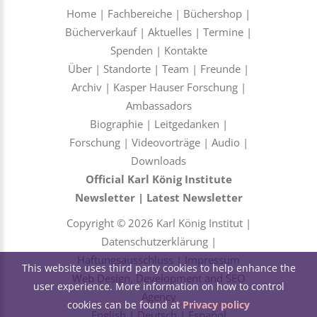
Home
|
Fachbereiche
|
Büchershop
|
Bücherverkauf
|
Aktuelles
|
Termine
|
Spenden
|
Kontakte
Über
|
Standorte
|
Team
|
Freunde
|
Archiv
|
Kasper Hauser Forschung
|
Ambassadors
Biographie
|
Leitgedanken
|
Forschung
|
Videovorträge
|
Audio
|
Downloads
Official Karl König Institute
Newsletter
|
Latest Newsletter
Copyright © 2026 Karl König Institut |
Datenschutzerklärung
|
Haftungsausschluss
|
Impressum
This website uses third party cookies to help enhance the
Web Design, Development and SEO
user experience. More information on how to control
Agency
cookies can be found at
Privacy policy
English
|
Deutsch
|
Español