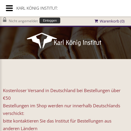
KARL KÖNIG INSTITUT:
Nicht angemeldet
Warenkorb (
0
)
Einloggen
Kostenloser Versand in Deutschland bei Bestellungen über
€50
Bestellungen im Shop werden nur innerhalb Deutschlands
verschickt:
bitte kontaktieren Sie das Institut für Bestellungen aus
anderen Ländern