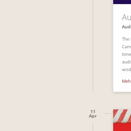
Au
Audi
The 
Camp
time
audi
wisd
Meh
11
Apr