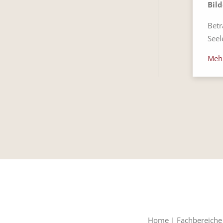
Bild
Betr
Seel
Meh
Home
|
Fachbereiche