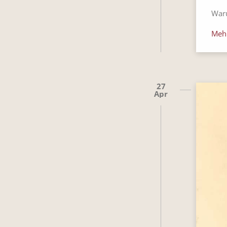
Waru
Meh
27
Apr