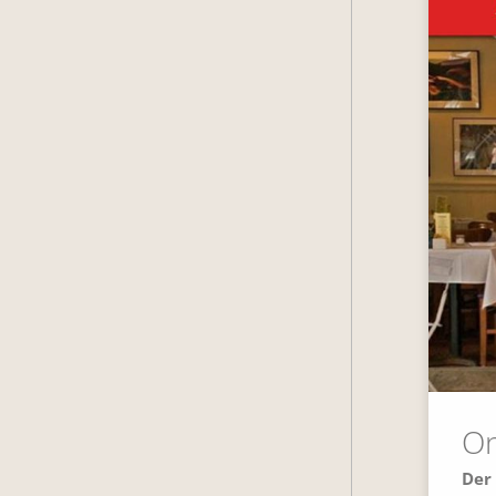
On
Der 