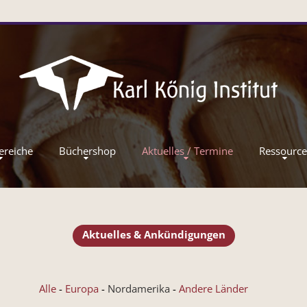
ereiche
Büchershop
Aktuelles / Termine
Ressourc
Aktuelles & Ankündigungen
Alle
Europa
Nordamerika
Andere Länder