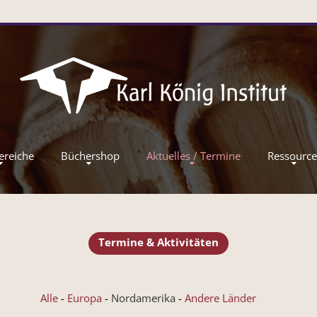
ereiche
Büchershop
Aktuelles / Termine
Ressourc
Termine & Aktivitäten
Alle
Europa
Nordamerika
Andere Länder