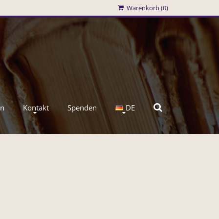
Warenkorb (
0
)
en
Kontakt
Spenden
DE