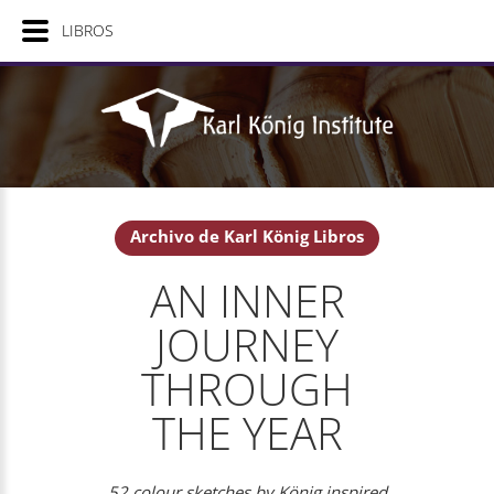
LIBROS
Archivo de Karl König Libros
AN INNER
JOURNEY
THROUGH
THE YEAR
52 colour sketches by König inspired